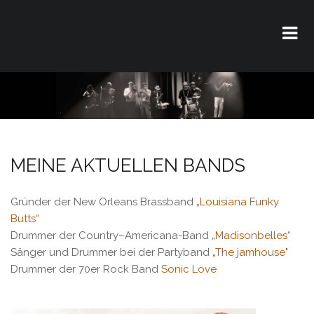
MEINE AKTUELLEN BANDS
Gründer der New Orleans Brassband
„Louisiana Funky
Butts“
Drummer der Country–Americana-Band
„Madisonbelles“
Sänger und Drummer bei der Partyband
„The jamhouse"
Drummer der 70er Rock Band
Sonic Love