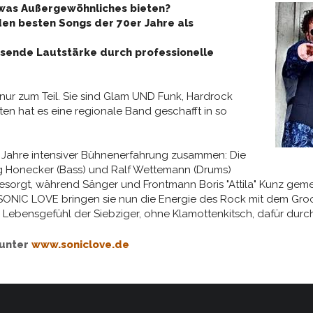
was Außergewöhnliches bieten?
den besten Songs der 70er Jahre als
ssende Lautstärke durch professionelle
 nur zum Teil. Sie sind Glam UND Funk, Hardrock
en hat es eine regionale Band geschafft in so
0 Jahre intensiver Bühnenerfahrung zusammen: Die
rg Honecker (Bass) und Ralf Wettemann (Drums)
sorgt, während Sänger und Frontmann Boris "Attila" Kunz gemei
 SONIC LOVE bringen sie nun die Energie des Rock mit dem Gro
ebensgefühl der Siebziger, ohne Klamottenkitsch, dafür durch
 unter
www.soniclove.de