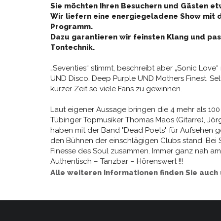
Sie möchten Ihren Besuchern und Gästen et
Wir liefern eine energiegeladene Show mit 
Programm.
Dazu garantieren wir feinsten Klang und pa
Tontechnik.
„Seventies“ stimmt, beschreibt aber „Sonic Love“
UND Disco. Deep Purple UND Mothers Finest. Selt
kurzer Zeit so viele Fans zu gewinnen.
Laut eigener Aussage bringen die 4 mehr als 10
Tübinger Topmusiker Thomas Maos (Gitarre), Jö
haben mit der Band "Dead Poets" für Aufsehen ge
den Bühnen der einschlägigen Clubs stand. Bei
Finesse des Soul zusammen. Immer ganz nah am L
Authentisch – Tanzbar – Hörenswert !!!
Alle weiteren Informationen finden Sie auch